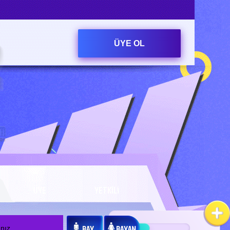
ÜYE OL
ÜYE
YETKİLİ