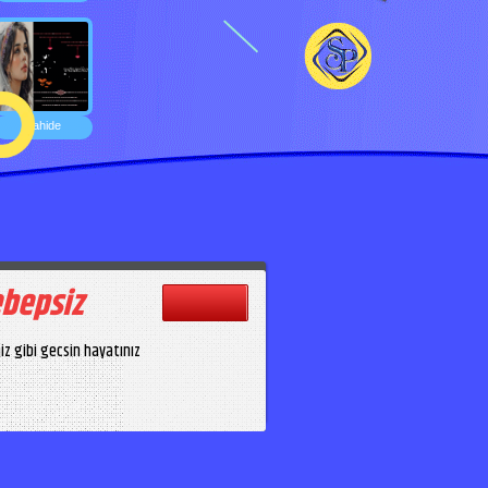
Zahide
bepsiz
niz gibi gecsin hayatınız