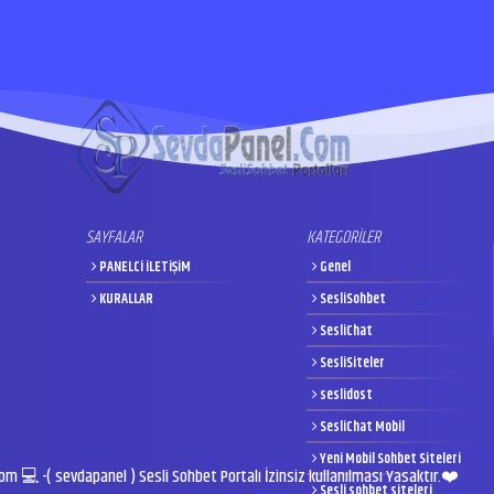
SAYFALAR
KATEGORİLER
PANELCi iLETiŞiM
Genel
KURALLAR
SesliSohbet
SesliChat
SesliSiteler
seslidost
SesliChat Mobil
Yeni Mobil Sohbet Siteleri
 💻 -( sevdapanel ) Sesli Sohbet Portalı İzinsiz kullanılması Yasaktır.❤️
Sesli sohbet siteleri