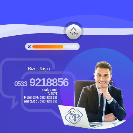
Bize Ulaşın
9218856
0533
sevdapanel
TÜRKİYE
Mobil GSM: 0533 9218856
WhatsApp : 0533 9218856