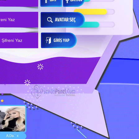
A,Da.´ x