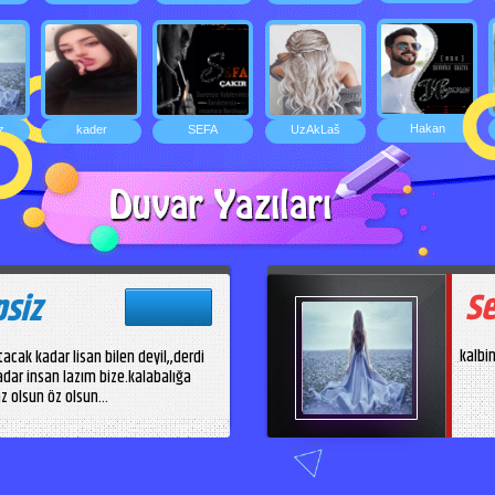
Hakan
z
kader
SEFA
UzAkLaš
Se
siz
kalbi
tacak kadar lisan bilen deyil,,derdi
dar insan lazım bize.kalabalığa
z olsun öz olsun...