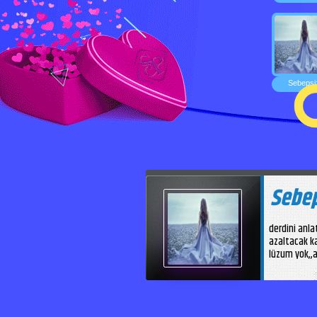
Sebepsi
Sebep
derdini anla
azaltacak ka
lüzum yok,,a