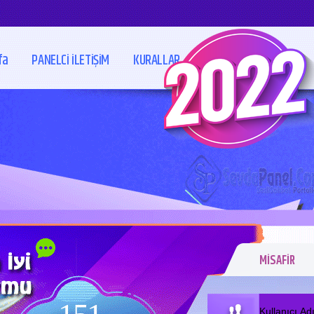
fa
PANELCi iLETiŞiM
KURALLAR
MİSAFİR